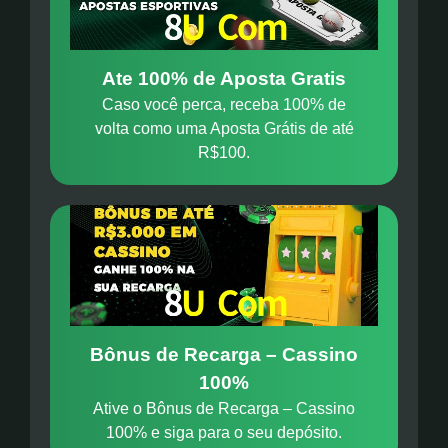
Ate 100% de Aposta Gratis
Caso você perca, receba 100% de
volta como uma Aposta Grátis de até
R$100.
Bônus de Recarga – Cassino
100%
Ative o Bônus de Recarga – Cassino
100% e siga para o seu depósito.