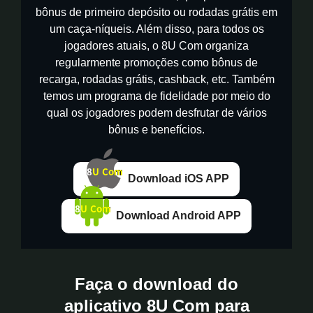
bônus de primeiro depósito ou rodadas grátis em
um caça-níqueis. Além disso, para todos os
jogadores atuais, o 8U Com organiza
regularmente promoções como bônus de
recarga, rodadas grátis, cashback, etc. Também
temos um programa de fidelidade por meio do
qual os jogadores podem desfrutar de vários
bônus e benefícios.
Download iOS APP
Download Android APP
Faça o download do
aplicativo 8U Com para