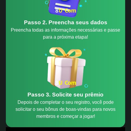
Passo 2. Preencha seus dados
Preencha todas as informações necessárias e passe
para a próxima etapa!
Passo 3. Solicite seu prêmio
Depois de completar o seu registro, você pode
solicitar o seu bônus de boas-vindas para novos
membros e começar a jogar!