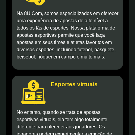
Na 8U Com, somos especializados em oferecer
uma experiência de apostas de alto nível a
todos os fãs de esportes! Nossa plataforma de
apostas esportivas permite que você faça
apostas em seus times e atletas favoritos em
diversos esportes, incluindo futebol, basquete,
beisebol, hóquei em campo e muito mais.
Esportes virtuais
No entanto, quando se trata de apostas
esportivas virtuais, ela tem algo totalmente
diferente para oferecer aos jogadores. Os
jogadores podem experimentar a emoção de