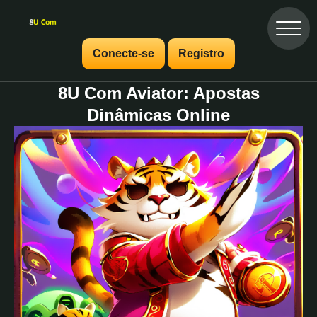
Conecte-se
Registro
8U Com Aviator: Apostas
Dinâmicas Online