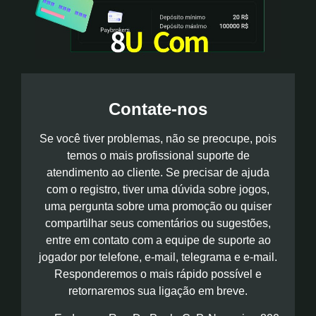
Contate-nos
Se você tiver problemas, não se preocupe, pois
temos o mais profissional suporte de
atendimento ao cliente. Se precisar de ajuda
com o registro, tiver uma dúvida sobre jogos,
uma pergunta sobre uma promoção ou quiser
compartilhar seus comentários ou sugestões,
entre em contato com a equipe de suporte ao
jogador por telefone, e-mail, telegrama e e-mail.
Responderemos o mais rápido possível e
retornaremos sua ligação em breve.