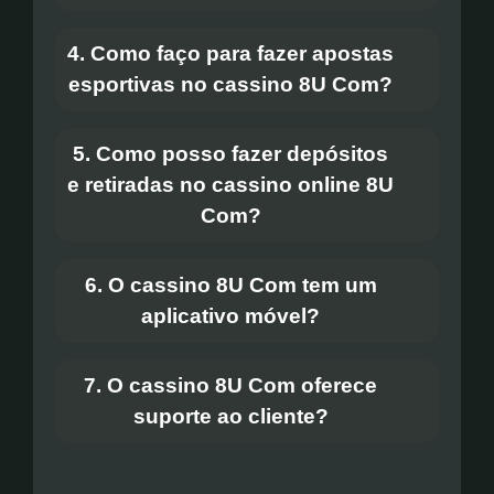
4. Como faço para fazer apostas
esportivas no cassino 8U Com?
5. Como posso fazer depósitos
e retiradas no cassino online 8U
Com?
6. O cassino 8U Com tem um
aplicativo móvel?
7. O cassino 8U Com oferece
suporte ao cliente?