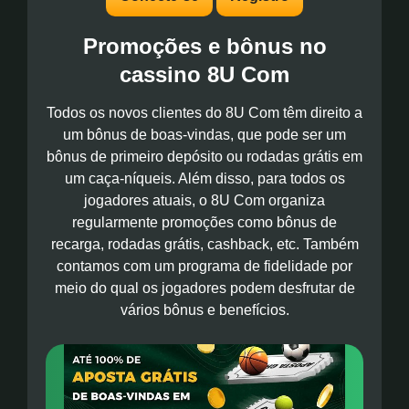
Promoções e bônus no
cassino 8U Com
Todos os novos clientes do 8U Com têm direito a
um bônus de boas-vindas, que pode ser um
bônus de primeiro depósito ou rodadas grátis em
um caça-níqueis. Além disso, para todos os
jogadores atuais, o 8U Com organiza
regularmente promoções como bônus de
recarga, rodadas grátis, cashback, etc. Também
contamos com um programa de fidelidade por
meio do qual os jogadores podem desfrutar de
vários bônus e benefícios.