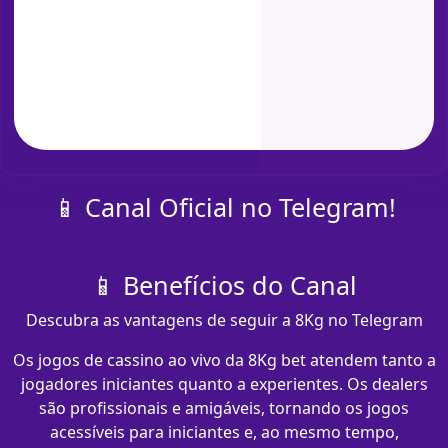
📱 Canal Oficial no Telegram!
📱 Benefícios do Canal
Descubra as vantagens de seguir a 8Kg no Telegram
Os jogos de cassino ao vivo da 8Kg bet atendem tanto a
jogadores iniciantes quanto a experientes. Os dealers
são profissionais e amigáveis, tornando os jogos
acessíveis para iniciantes e, ao mesmo tempo,