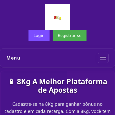
Login
Registrar-se
Menu
📱 8Kg A Melhor Plataforma
de Apostas
Cadastre-se na 8Kg para ganhar bônus no
cadastro e em cada recarga. Com a 8Kg, você tem