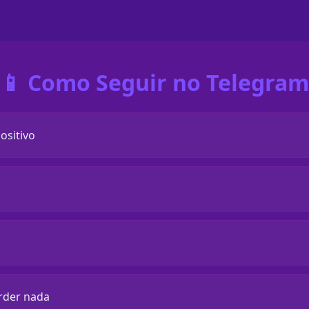
📱 Como Seguir no Telegram
ositivo
erder nada