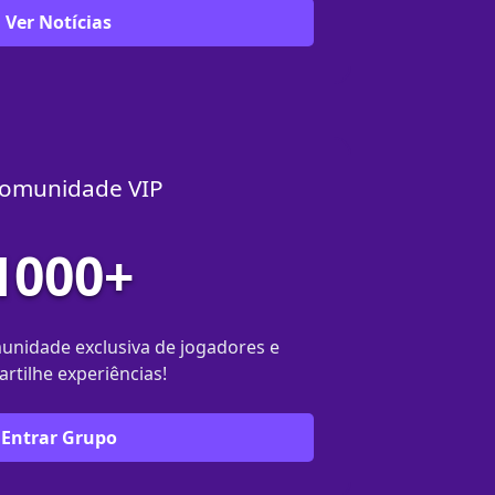
Ver Notícias
Comunidade VIP
1000+
unidade exclusiva de jogadores e
rtilhe experiências!
Entrar Grupo