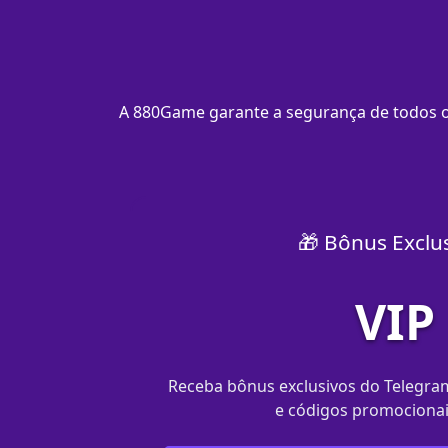
A 880Game garante a segurança de todos os
🎁 Bônus Exclu
VIP
Receba bônus exclusivos do Telegra
e códigos promocionai