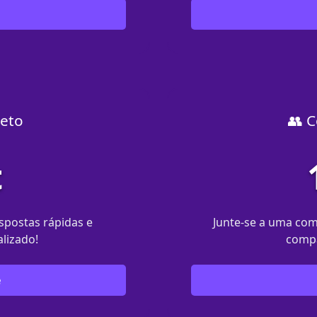
reto
👥 
t
espostas rápidas e
Junte-se a uma com
lizado!
compa
e