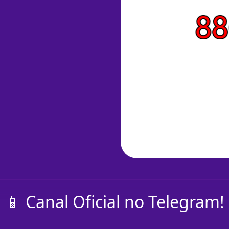
📱 Canal Oficial no Telegram!