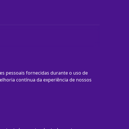
es pessoais fornecidas durante o uso de
elhoria contínua da experiência de nossos