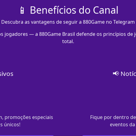
📱 Benefícios do Canal
Descubra as vantagens de seguir a 880Game no Telegram
 jogadores — a 880Game Brasil defende os princípios de j
total.
sivos
📢 Notí
m, promoções especiais
Fique por dentro d
s únicos!
eventos da