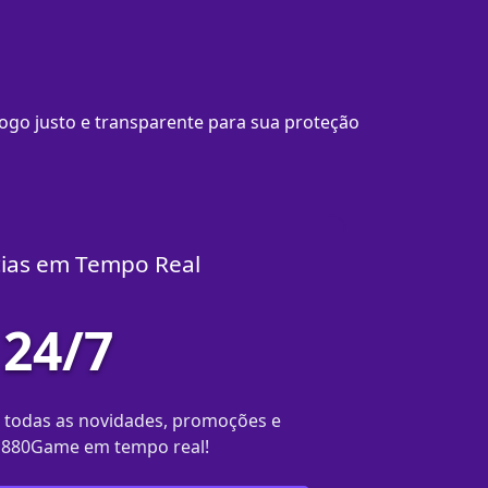
ogo justo e transparente para sua proteção
cias em Tempo Real
24/7
e todas as novidades, promoções e
 880Game em tempo real!