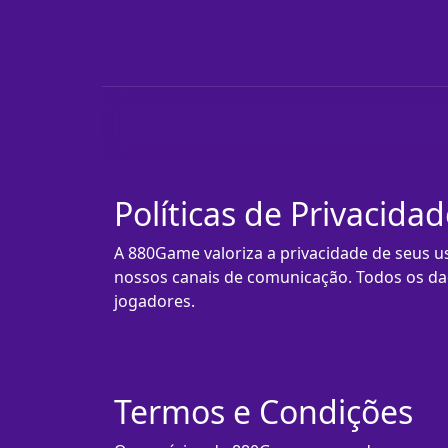
Políticas de Privacida
A 880Game valoriza a privacidade de seus 
nossos canais de comunicação. Todos os dad
jogadores.
Termos e Condições