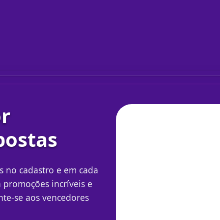
or
postas
s no cadastro e em cada
 promoções incríveis e
unte-se aos vencedores