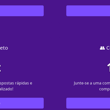
reto
👥 
t
espostas rápidas e
Junte-se a uma com
lizado!
compa
e