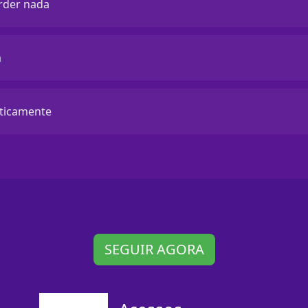
erder nada
a
aticamente
SEGUIR AGORA