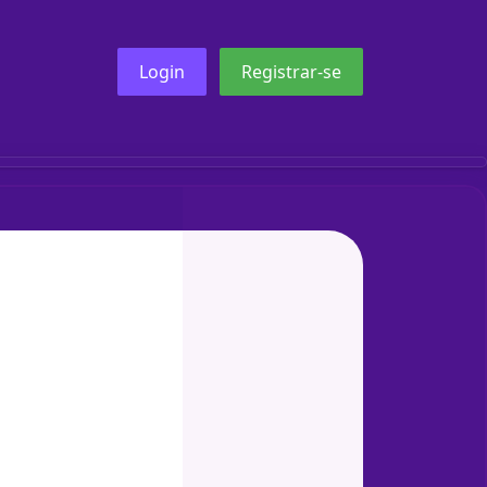
Login
Registrar-se