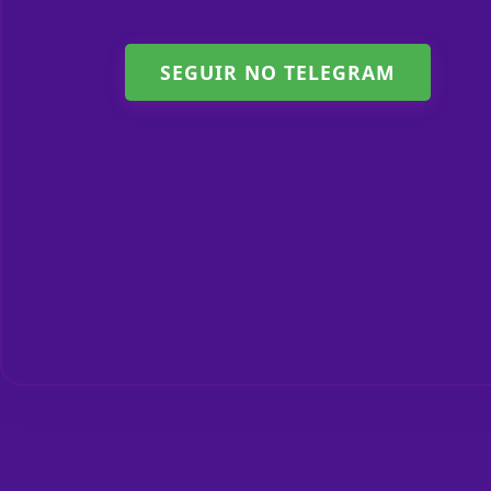
SEGUIR NO TELEGRAM