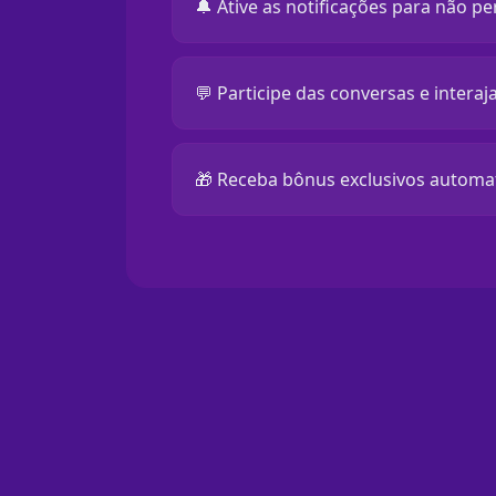
🔔 Ative as notificações para não p
💬 Participe das conversas e interaj
🎁 Receba bônus exclusivos autom