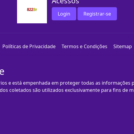
Acessos
Login
Registrar-se
Políticas de Privacidade
Termos e Condições
Sitemap
de
ários e está empenhada em proteger todas as informações 
os coletados são utilizados exclusivamente para fins de m