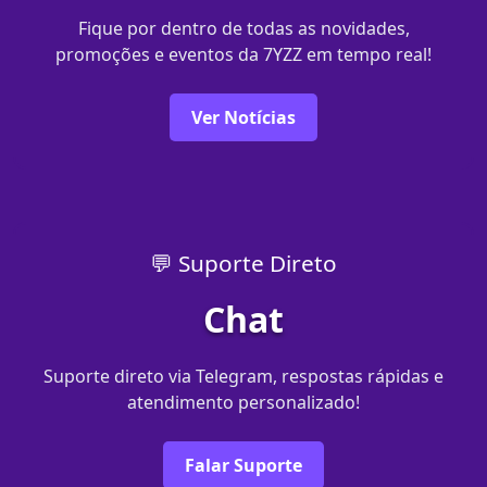
Fique por dentro de todas as novidades,
promoções e eventos da 7YZZ em tempo real!
Ver Notícias
💬 Suporte Direto
Chat
Suporte direto via Telegram, respostas rápidas e
atendimento personalizado!
Falar Suporte