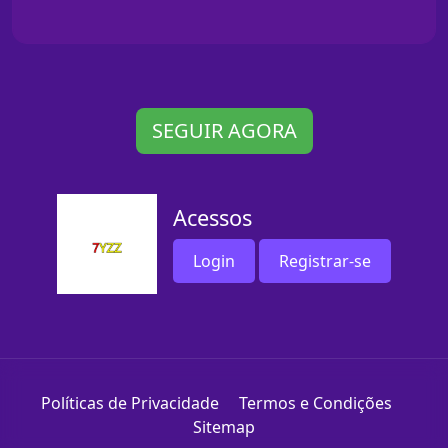
SEGUIR AGORA
Acessos
Login
Registrar-se
Políticas de Privacidade
Termos e Condições
Sitemap