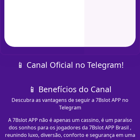
📱 Canal Oficial no Telegram!
📱 Benefícios do Canal
Descubra as vantagens de seguir a 7Bslot APP no
Telegram
A 7Bslot APP não é apenas um cassino, é um paraíso
dos sonhos para os jogadores da 7Bslot APP Brasil ,
reunindo luxo, diversão, conforto e segurança em uma