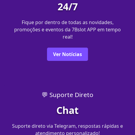
24/7
Fique por dentro de todas as novidades,
promoções e eventos da 7Bslot APP em tempo
real!
Ver Notícias
💬 Suporte Direto
Chat
Suporte direto via Telegram, respostas rápidas e
atendimento personalizado!