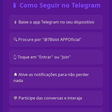
📱 Como Seguir no Telegram
📱 Baixe o app Telegram no seu dispositivo
🔍 Procure por "@7Bslot APPOficial"
👆 Toque em "Entrar" ou "Join"
🔔 Ative as notificações para não perder
nada
💬 Participe das conversas e interaja