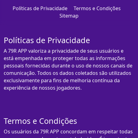
Políticas de Privacidade
Termos e Condições
Sitemap
Políticas de Privacidade
A 79R APP valoriza a privacidade de seus usuários e
está empenhada em proteger todas as informações
pessoais fornecidas durante o uso de nossos canais de
comunicação. Todos os dados coletados são utilizados
exclusivamente para fins de melhoria contínua da
experiência de nossos jogadores.
Termos e Condições
Os usuários da 79R APP concordam em respeitar todas