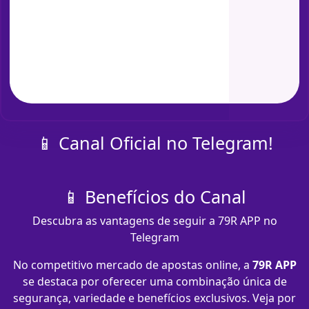
📱 Canal Oficial no Telegram!
📱 Benefícios do Canal
Descubra as vantagens de seguir a 79R APP no
Telegram
No competitivo mercado de apostas online, a
79R APP
se destaca por oferecer uma combinação única de
segurança, variedade e benefícios exclusivos. Veja por