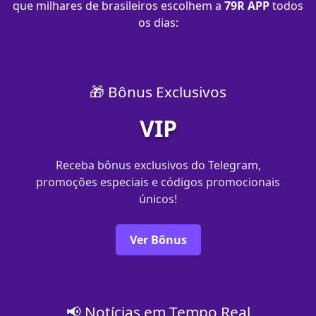
que milhares de brasileiros escolhem a
79R APP
todos
os dias:
🎁 Bônus Exclusivos
VIP
Receba bônus exclusivos do Telegram,
promoções especiais e códigos promocionais
únicos!
Ver Bônus
📢 Notícias em Tempo Real