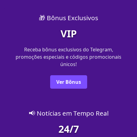
🎁 Bônus Exclusivos
VIP
Receba bônus exclusivos do Telegram,
promoções especiais e códigos promocionais
únicos!
Ver Bônus
📢 Notícias em Tempo Real
24/7