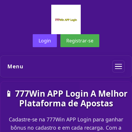
Login
Registrar-se
Menu
📱 777Win APP Login A Melhor
Plataforma de Apostas
Cadastre-se na 777Win APP Login para ganhar
bônus no cadastro e em cada recarga. Com a