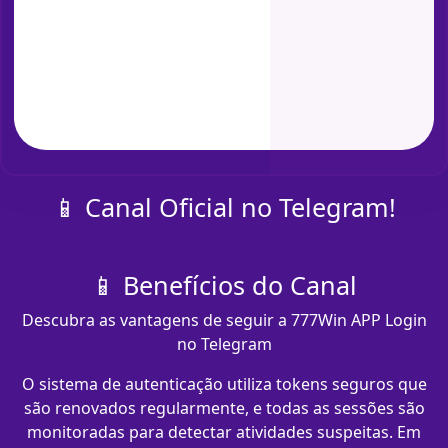
📱 Canal Oficial no Telegram!
📱 Benefícios do Canal
Descubra as vantagens de seguir a 777Win APP Login
no Telegram
O sistema de autenticação utiliza tokens seguros que
são renovados regularmente, e todas as sessões são
monitoradas para detectar atividades suspeitas. Em