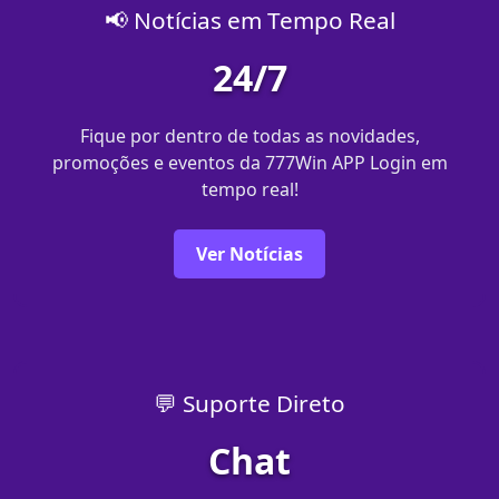
📢 Notícias em Tempo Real
24/7
Fique por dentro de todas as novidades,
promoções e eventos da 777Win APP Login em
tempo real!
Ver Notícias
💬 Suporte Direto
Chat