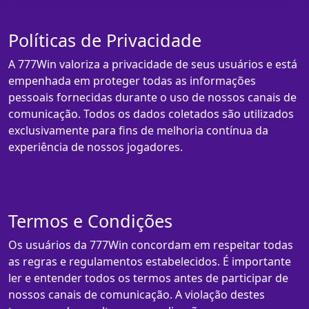
Políticas de Privacidade
A 777Win valoriza a privacidade de seus usuários e está
empenhada em proteger todas as informações
pessoais fornecidas durante o uso de nossos canais de
comunicação. Todos os dados coletados são utilizados
exclusivamente para fins de melhoria contínua da
experiência de nossos jogadores.
Termos e Condições
Os usuários da 777Win concordam em respeitar todas
as regras e regulamentos estabelecidos. É importante
ler e entender todos os termos antes de participar de
nossos canais de comunicação. A violação destes