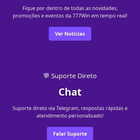
Fique por dentro de todas as novidades,
promoções e eventos da 777Win em tempo real!
Ver Notícias
💬 Suporte Direto
Chat
Suporte direto via Telegram, respostas rápidas e
atendimento personalizado!
Falar Suporte