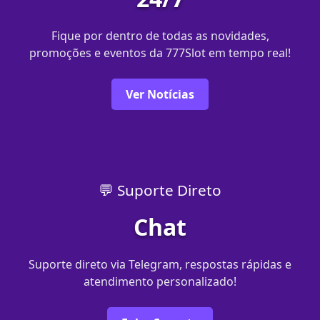
Fique por dentro de todas as novidades,
promoções e eventos da 777Slot em tempo real!
Ver Notícias
💬 Suporte Direto
Chat
Suporte direto via Telegram, respostas rápidas e
atendimento personalizado!