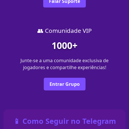
Falar Suporte
👥 Comunidade VIP
1000+
Junte-se a uma comunidade exclusiva de
jogadores e compartilhe experiências!
Entrar Grupo
📱 Como Seguir no Telegram