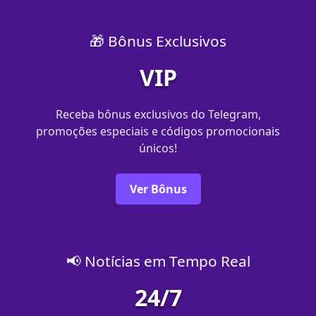
🎁 Bônus Exclusivos
VIP
Receba bônus exclusivos do Telegram,
promoções especiais e códigos promocionais
únicos!
Ver Bônus
📢 Notícias em Tempo Real
24/7