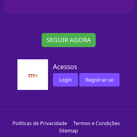
SEGUIR AGORA
Acessos
Login
Registrar-se
Políticas de Privacidade
Termos e Condições
Sitemap