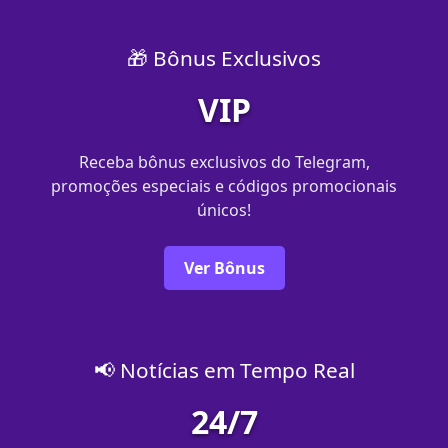
🎁 Bônus Exclusivos
VIP
Receba bônus exclusivos do Telegram,
promoções especiais e códigos promocionais
únicos!
Ver Bônus
📢 Notícias em Tempo Real
24/7