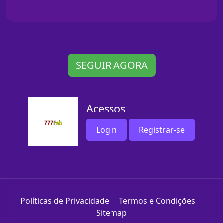
SEGUIR AGORA
Acessos
Login
Registrar-se
Políticas de Privacidade
Termos e Condições
Sitemap