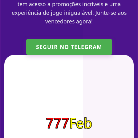
tem acesso a promoções incríveis e uma
experiência de jogo inigualável. Junte-se aos
vencedores agora!
SEGUIR NO TELEGRAM