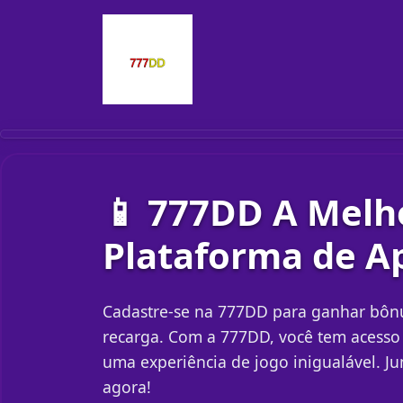
📱 777DD A Melh
Plataforma de A
Cadastre-se na 777DD para ganhar bôn
recarga. Com a 777DD, você tem acesso 
uma experiência de jogo inigualável. J
agora!