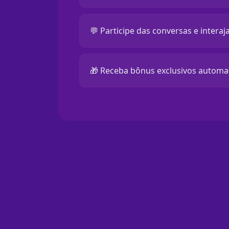
💬 Participe das conversas e interaj
🎁 Receba bônus exclusivos autom