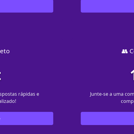
reto
👥 
t
espostas rápidas e
Junte-se a uma com
lizado!
compa
e