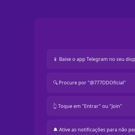
📱 Baixe o app Telegram no seu disp
🔍 Procure por "@777DDOficial"
👆 Toque em "Entrar" ou "Join"
🔔 Ative as notificações para não p