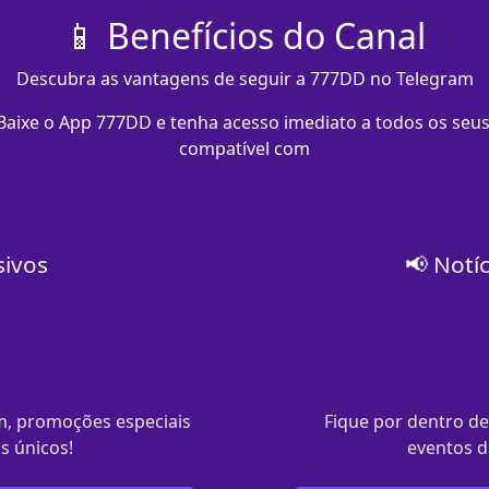
📱 Benefícios do Canal
Descubra as vantagens de seguir a 777DD no Telegram
Baixe o App 777DD e tenha acesso imediato a todos os seus jo
compatível com
sivos
📢 Notí
m, promoções especiais
Fique por dentro d
s únicos!
eventos d