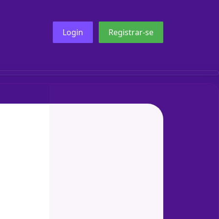
Login
Registrar-se