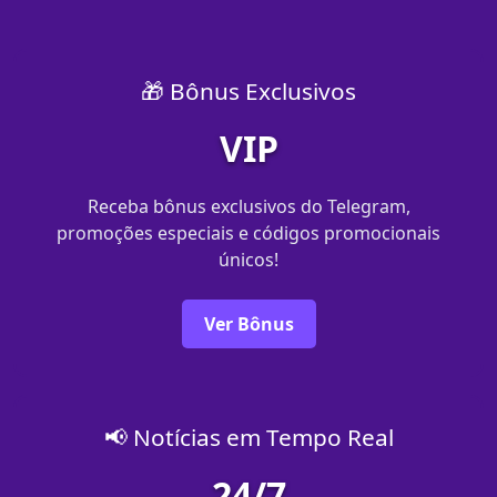
🎁 Bônus Exclusivos
VIP
Receba bônus exclusivos do Telegram,
promoções especiais e códigos promocionais
únicos!
Ver Bônus
📢 Notícias em Tempo Real
24/7