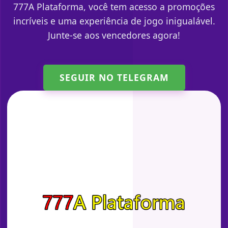
777A Plataforma, você tem acesso a promoções
incríveis e uma experiência de jogo inigualável.
Junte-se aos vencedores agora!
SEGUIR NO TELEGRAM