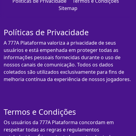
Políticas de Privacidade
Termos e Condições
Sitemap
Políticas de Privacidade
A 777A Plataforma valoriza a privacidade de seus
usuários e está empenhada em proteger todas as
informações pessoais fornecidas durante o uso de
nossos canais de comunicação. Todos os dados
coletados são utilizados exclusivamente para fins de
melhoria contínua da experiência de nossos jogadores.
Termos e Condições
Os usuários da 777A Plataforma concordam em
respeitar todas as regras e regulamentos