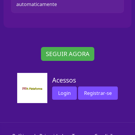
automaticamente
SEGUIR AGORA
Acessos
Login
Registrar-se