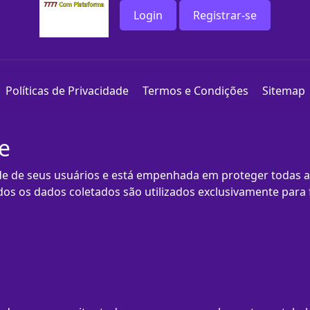
Login
Registrar-se
Políticas de Privacidade
Termos e Condições
Sitemap
de
ade de seus usuários e está empenhada em proteger todas 
os os dados coletados são utilizados exclusivamente para 