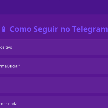
📱 Como Seguir no Telegram
ositivo
rmaOficial"
erder nada