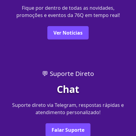
Fique por dentro de todas as novidades,
promoções e eventos da 76Q em tempo real!
Ver Notícias
💬 Suporte Direto
Chat
Suporte direto via Telegram, respostas rápidas e
atendimento personalizado!
Falar Suporte