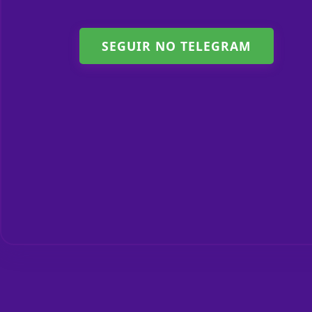
SEGUIR NO TELEGRAM