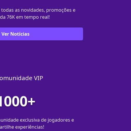
e todas as novidades, promoções e
 da 76K em tempo real!
Ver Notícias
Comunidade VIP
1000+
unidade exclusiva de jogadores e
rtilhe experiências!