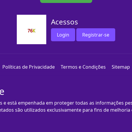
Acessos
Login
Registrar-se
Políticas de Privacidade
Termos e Condições
Sitemap
de
ios e está empenhada em proteger todas as informações pe
tados são utilizados exclusivamente para fins de melhoria