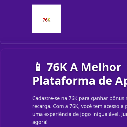
📱 76K A Melhor
Plataforma de A
Cadastre-se na 76K para ganhar bônus 
recarga. Com a 76K, você tem acesso a 
uma experiência de jogo inigualável. J
agora!