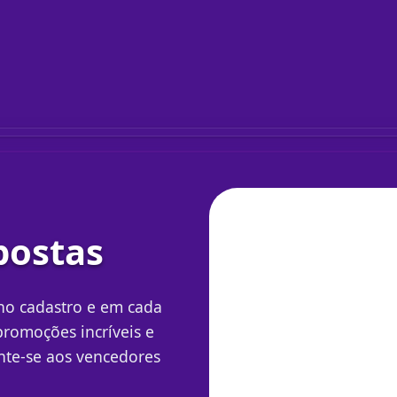
postas
no cadastro e em cada
promoções incríveis e
unte-se aos vencedores