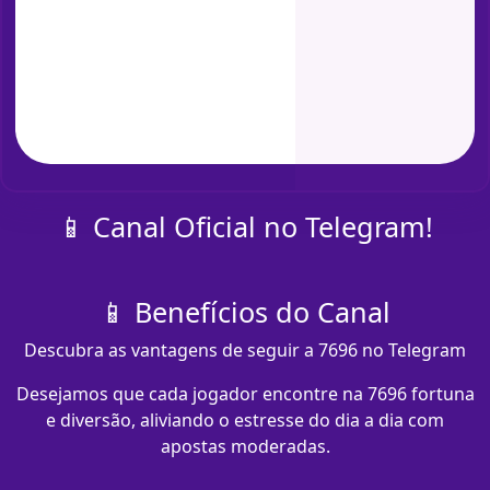
📱 Canal Oficial no Telegram!
📱 Benefícios do Canal
Descubra as vantagens de seguir a 7696 no Telegram
Desejamos que cada jogador encontre na 7696 fortuna
e diversão, aliviando o estresse do dia a dia com
apostas moderadas.