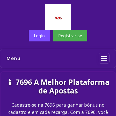
Login
Registrar-se
Menu
📱 7696 A Melhor Plataforma
de Apostas
Cadastre-se na 7696 para ganhar bônus no
cadastro e em cada recarga. Com a 7696, você