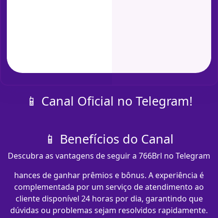
📱 Canal Oficial no Telegram!
📱 Benefícios do Canal
Descubra as vantagens de seguir a 766Brl no Telegram
hances de ganhar prêmios e bônus. A experiência é
complementada por um serviço de atendimento ao
cliente disponível 24 horas por dia, garantindo que
dúvidas ou problemas sejam resolvidos rapidamente.