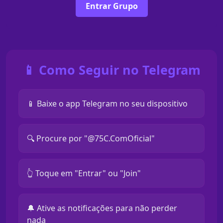
Entrar Grupo
📱 Como Seguir no Telegram
📱 Baixe o app Telegram no seu dispositivo
🔍 Procure por "@75C.ComOficial"
👆 Toque em "Entrar" ou "Join"
🔔 Ative as notificações para não perder
nada