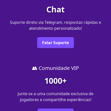
Chat
Suporte direto via Telegram, respostas rápidas e
atendimento personalizado!
Falar Suporte
👥 Comunidade VIP
1000+
Junte-se a uma comunidade exclusiva de
jogadores e compartilhe experiências!