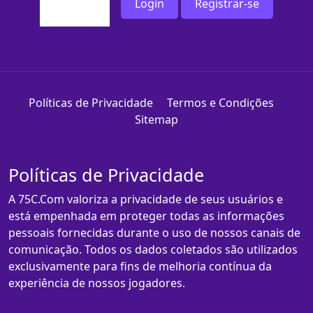
Login
Registrar-se
Políticas de Privacidade
Termos e Condições
Sitemap
Políticas de Privacidade
A 75C.Com valoriza a privacidade de seus usuários e
está empenhada em proteger todas as informações
pessoais fornecidas durante o uso de nossos canais de
comunicação. Todos os dados coletados são utilizados
exclusivamente para fins de melhoria contínua da
experiência de nossos jogadores.