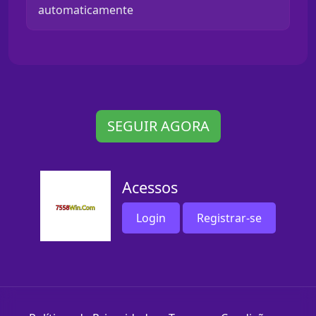
automaticamente
SEGUIR AGORA
Acessos
Login
Registrar-se