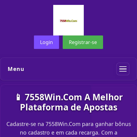
Login
Registrar-se
Menu
📱 7558Win.Com A Melhor
Plataforma de Apostas
Cadastre-se na 7558Win.Com para ganhar bônus
no cadastro e em cada recarga. Com a