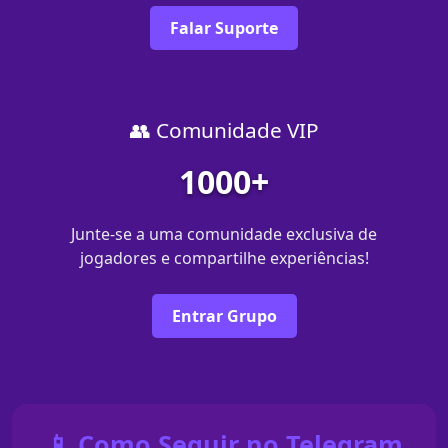
Falar Suporte
👥 Comunidade VIP
1000+
Junte-se a uma comunidade exclusiva de
jogadores e compartilhe experiências!
Entrar Grupo
📱 Como Seguir no Telegram