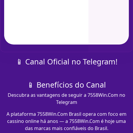
📱 Canal Oficial no Telegram!
📱 Benefícios do Canal
Descubra as vantagens de seguir a 7558Win.Com no
Telegram
A plataforma 7558Win.Com Brasil opera com foco em
cassino online há anos — a 7558Win.Com é hoje uma
das marcas mais confiáveis do Brasil.