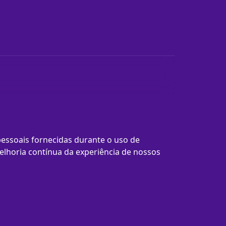
pessoais fornecidas durante o uso de
elhoria contínua da experiência de nossos