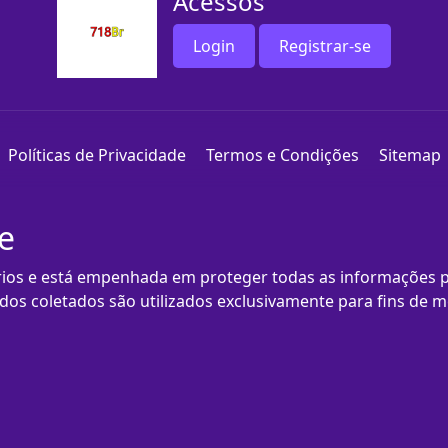
Acessos
Login
Registrar-se
Políticas de Privacidade
Termos e Condições
Sitemap
de
ários e está empenhada em proteger todas as informações 
os coletados são utilizados exclusivamente para fins de m