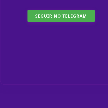
SEGUIR NO TELEGRAM