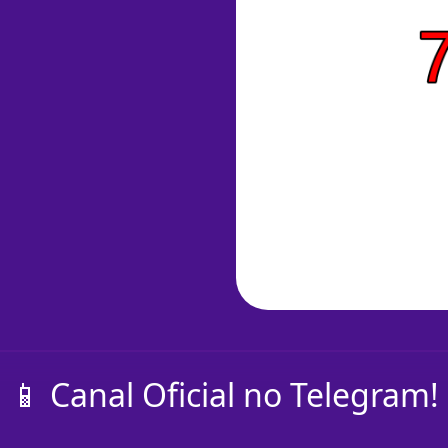
📱 Canal Oficial no Telegram!