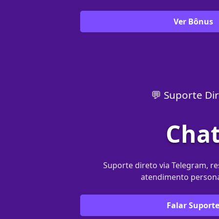
Ver Bônus
💬 Suporte Di
Cha
Suporte direto via Telegram, r
atendimento persona
Falar Suport