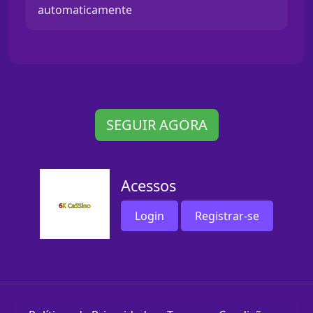
automaticamente
SEGUIR AGORA
Acessos
Login
Registrar-se