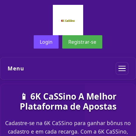
Login
Registrar-se
Menu
📱 6K CaSSino A Melhor
Plataforma de Apostas
Cadastre-se na 6K CaSSino para ganhar bônus no
cadastro e em cada recarga. Com a 6K CaSSino,