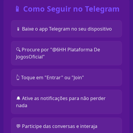
📱 Como Seguir no Telegram
📱 Baixe o app Telegram no seu dispositivo
🔍 Procure por "@6HH Plataforma De
JogosOficial"
👆 Toque em "Entrar" ou "Join"
🔔 Ative as notificações para não perder
nada
💬 Participe das conversas e interaja