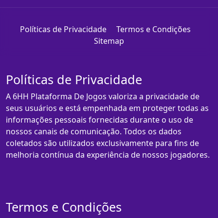
Políticas de Privacidade
Termos e Condições
Sitemap
Políticas de Privacidade
A 6HH Plataforma De Jogos valoriza a privacidade de
seus usuários e está empenhada em proteger todas as
informações pessoais fornecidas durante o uso de
nossos canais de comunicação. Todos os dados
coletados são utilizados exclusivamente para fins de
melhoria contínua da experiência de nossos jogadores.
Termos e Condições