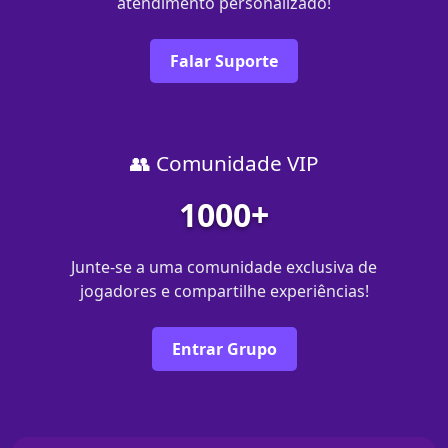
atendimento personalizado!
Falar Suporte
👥 Comunidade VIP
1000+
Junte-se a uma comunidade exclusiva de
jogadores e compartilhe experiências!
Entrar Grupo