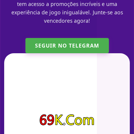
tem acesso a promoções incríveis e uma
experiência de jogo inigualável. Junte-se aos
vencedores agora!
SEGUIR NO TELEGRAM