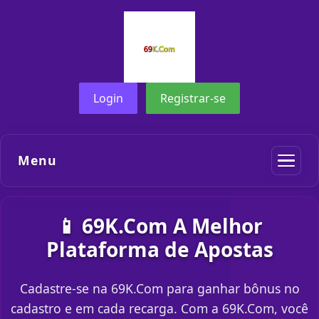
Login
Registrar-se
Menu
📱 69K.Com A Melhor
Plataforma de Apostas
Cadastre-se na 69K.Com para ganhar bônus no
cadastro e em cada recarga. Com a 69K.Com, você