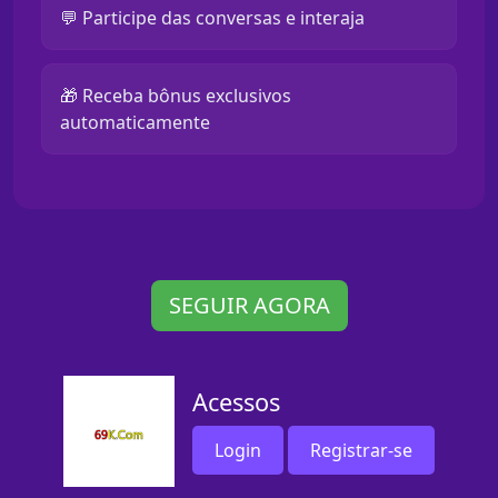
💬 Participe das conversas e interaja
🎁 Receba bônus exclusivos
automaticamente
SEGUIR AGORA
Acessos
Login
Registrar-se