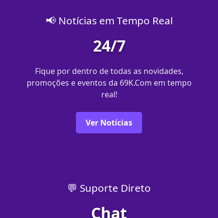
📢 Notícias em Tempo Real
24/7
Fique por dentro de todas as novidades,
promoções e eventos da 69K.Com em tempo
real!
Ver Notícias
💬 Suporte Direto
Chat