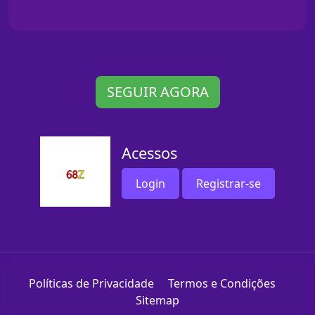
SEGUIR AGORA
Acessos
Login
Registrar-se
Políticas de Privacidade
Termos e Condições
Sitemap