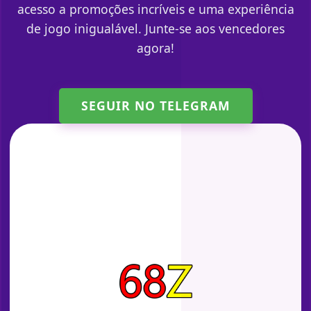
acesso a promoções incríveis e uma experiência
de jogo inigualável. Junte-se aos vencedores
agora!
SEGUIR NO TELEGRAM