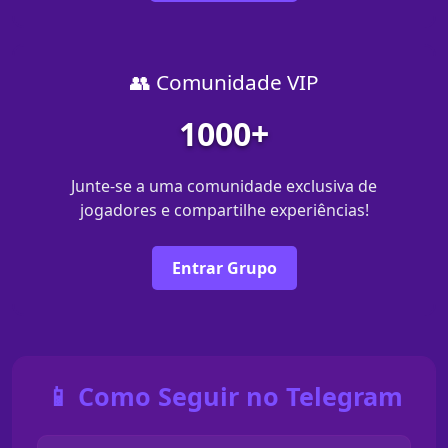
👥 Comunidade VIP
1000+
Junte-se a uma comunidade exclusiva de
jogadores e compartilhe experiências!
Entrar Grupo
📱 Como Seguir no Telegram