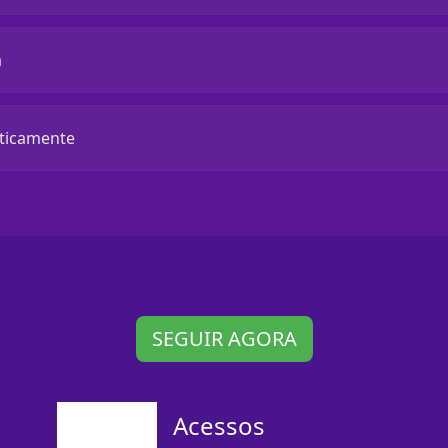
a
aticamente
SEGUIR AGORA
Acessos