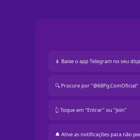
📱 Baixe o app Telegram no seu disp
🔍 Procure por "@68Pg.ComOficial"
👆 Toque em "Entrar" ou "Join"
🔔 Ative as notificações para não p