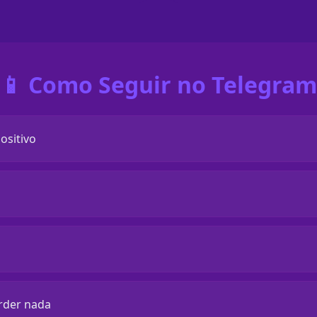
📱 Como Seguir no Telegram
ositivo
erder nada