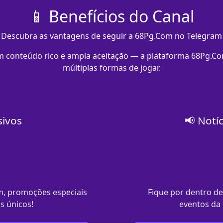
📱 Benefícios do Canal
Descubra as vantagens de seguir a 68Pg.Com no Telegram
m conteúdo rico e ampla aceitação — a plataforma 68Pg.Com
múltiplas formas de jogar.
sivos
📢 Notí
m, promoções especiais
Fique por dentro d
s únicos!
eventos da