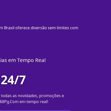
 Brasil oferece diversão sem limites com
cias em Tempo Real
24/7
e todas as novidades, promoções e
 68Pg.Com em tempo real!