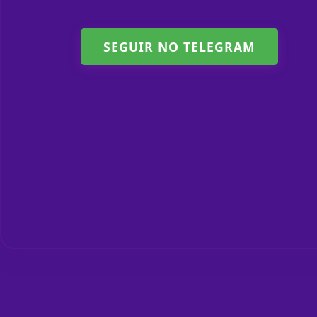
SEGUIR NO TELEGRAM