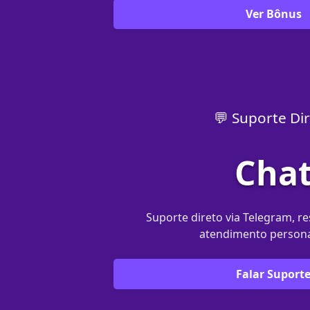
Ver Bônus
💬 Suporte Di
Cha
Suporte direto via Telegram, r
atendimento persona
Falar Suport