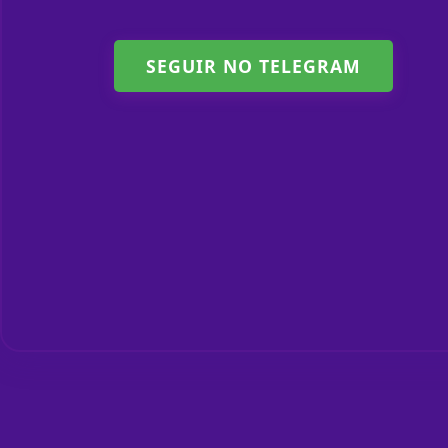
SEGUIR NO TELEGRAM