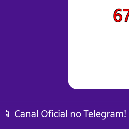
📱 Canal Oficial no Telegram!