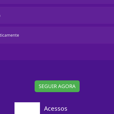
a
aticamente
SEGUIR AGORA
Acessos