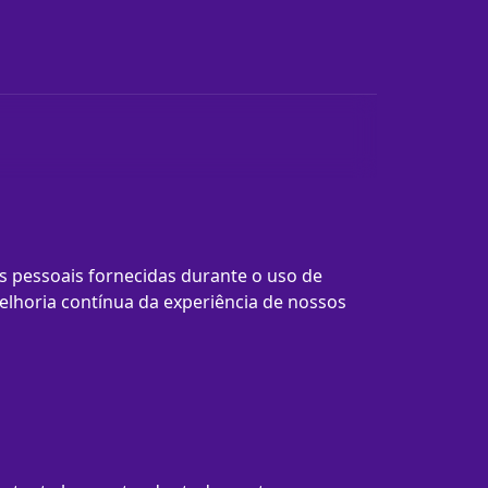
s pessoais fornecidas durante o uso de
elhoria contínua da experiência de nossos