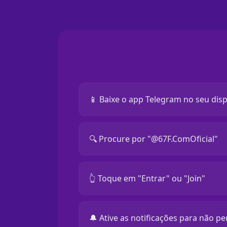
📱 Baixe o app Telegram no seu disp
🔍 Procure por "@67F.ComOficial"
👆 Toque em "Entrar" ou "Join"
🔔 Ative as notificações para não p