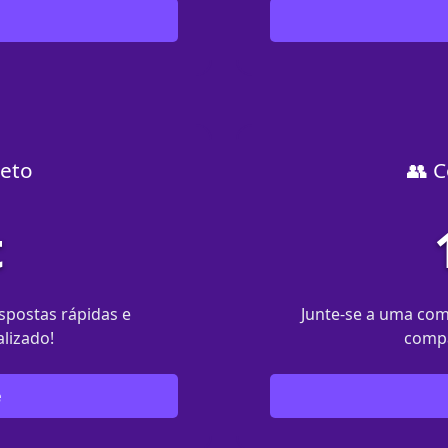
reto
👥 
t
espostas rápidas e
Junte-se a uma com
lizado!
compa
e