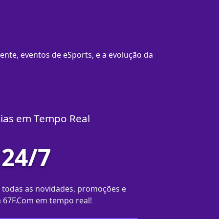
ente, eventos de eSports, e a evolução da
cias em Tempo Real
24/7
e todas as novidades, promoções e
a 67F.Com em tempo real!