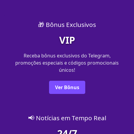
🎁 Bônus Exclusivos
VIP
Receba bônus exclusivos do Telegram,
promoções especiais e códigos promocionais
únicos!
Ver Bônus
📢 Notícias em Tempo Real
24/7