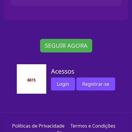
SEGUIR AGORA
Acessos
Login
Registrar-se
Políticas de Privacidade
Termos e Condições