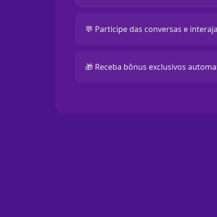
💬 Participe das conversas e interaj
🎁 Receba bônus exclusivos autom