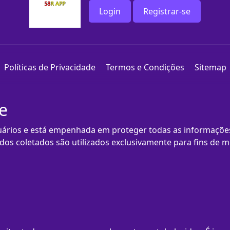
Login
Registrar-se
Políticas de Privacidade
Termos e Condições
Sitemap
de
suários e está empenhada em proteger todas as informaçõe
os coletados são utilizados exclusivamente para fins de m