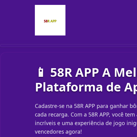
📱 58R APP A Me
Plataforma de A
Cadastre-se na 58R APP para ganhar bô
cada recarga. Com a 58R APP, você tem
incríveis e uma experiência de jogo inig
vencedores agora!