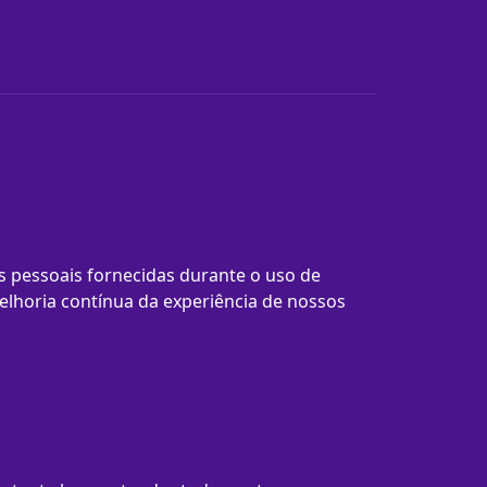
s pessoais fornecidas durante o uso de
elhoria contínua da experiência de nossos