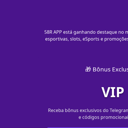
58R APP está ganhando destaque no mu
esportivas, slots, eSports e promoçõe
🎁 Bônus Exclu
VIP
Receba bônus exclusivos do Telegra
e códigos promocionai