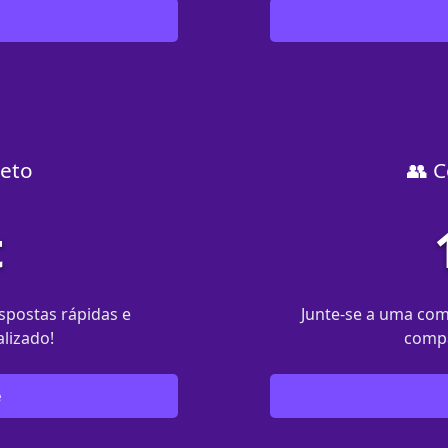
reto
👥 
t
espostas rápidas e
Junte-se a uma com
lizado!
compa
e