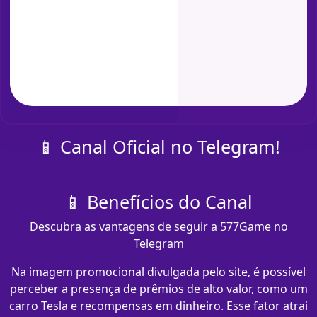
📱 Canal Oficial no Telegram!
📱 Benefícios do Canal
Descubra as vantagens de seguir a 577Game no
Telegram
Na imagem promocional divulgada pelo site, é possível
perceber a presença de prêmios de alto valor, como um
carro Tesla e recompensas em dinheiro. Esse fator atrai