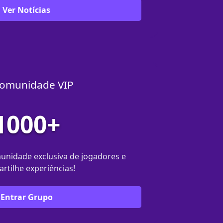
Ver Notícias
Comunidade VIP
1000+
unidade exclusiva de jogadores e
rtilhe experiências!
Entrar Grupo