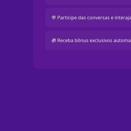
💬 Participe das conversas e interaj
🎁 Receba bônus exclusivos autom