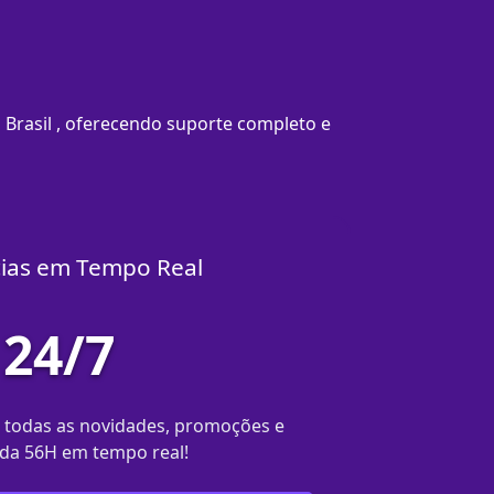
 Brasil , oferecendo suporte completo e
cias em Tempo Real
24/7
e todas as novidades, promoções e
 da 56H em tempo real!