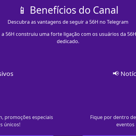
📱 Benefícios do Canal
Descubra as vantagens de seguir a 56H no Telegram
 a 56H construiu uma forte ligação com os usuários da 56H
dedicado.
sivos
📢 Notí
m, promoções especiais
Fique por dentro d
s únicos!
eventos