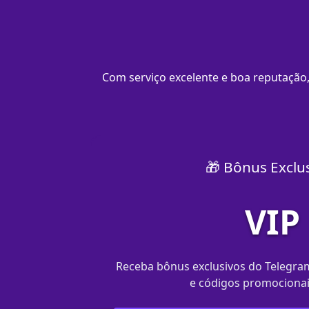
Com serviço excelente e boa reputação,
🎁 Bônus Exclu
VIP
Receba bônus exclusivos do Telegra
e códigos promocionai