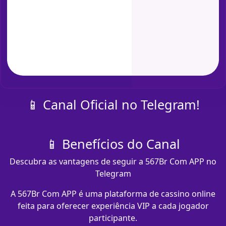
📱 Canal Oficial no Telegram!
📱 Benefícios do Canal
Descubra as vantagens de seguir a 567Br Com APP no
Telegram
A 567Br Com APP é uma plataforma de cassino online
feita para oferecer experiência VIP a cada jogador
participante.