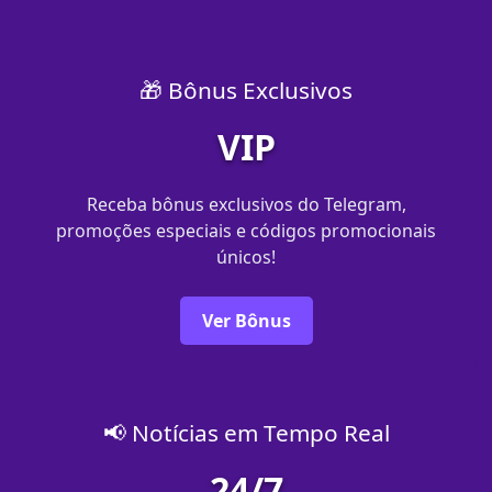
🎁 Bônus Exclusivos
VIP
Receba bônus exclusivos do Telegram,
promoções especiais e códigos promocionais
únicos!
Ver Bônus
📢 Notícias em Tempo Real
24/7