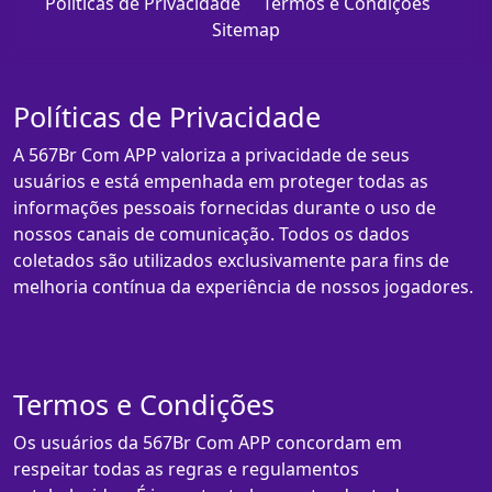
Políticas de Privacidade
Termos e Condições
Sitemap
Políticas de Privacidade
A 567Br Com APP valoriza a privacidade de seus
usuários e está empenhada em proteger todas as
informações pessoais fornecidas durante o uso de
nossos canais de comunicação. Todos os dados
coletados são utilizados exclusivamente para fins de
melhoria contínua da experiência de nossos jogadores.
Termos e Condições
Os usuários da 567Br Com APP concordam em
respeitar todas as regras e regulamentos