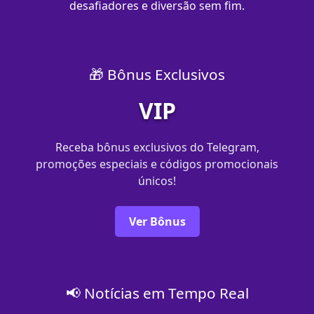
desafiadores e diversão sem fim.
🎁 Bônus Exclusivos
VIP
Receba bônus exclusivos do Telegram,
promoções especiais e códigos promocionais
únicos!
Ver Bônus
📢 Notícias em Tempo Real