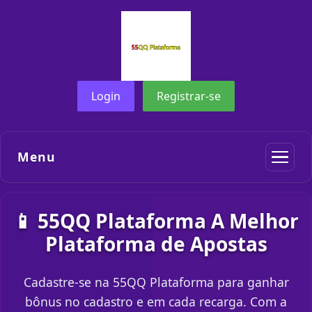
Login
Registrar-se
Menu
📱 55QQ Plataforma A Melhor
Plataforma de Apostas
Cadastre-se na 55QQ Plataforma para ganhar
bônus no cadastro e em cada recarga. Com a