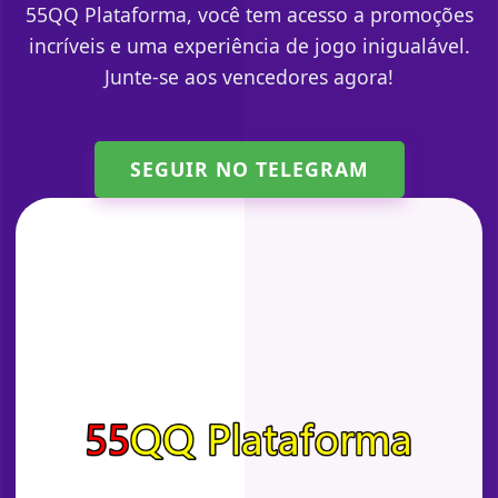
55QQ Plataforma, você tem acesso a promoções
incríveis e uma experiência de jogo inigualável.
Junte-se aos vencedores agora!
SEGUIR NO TELEGRAM