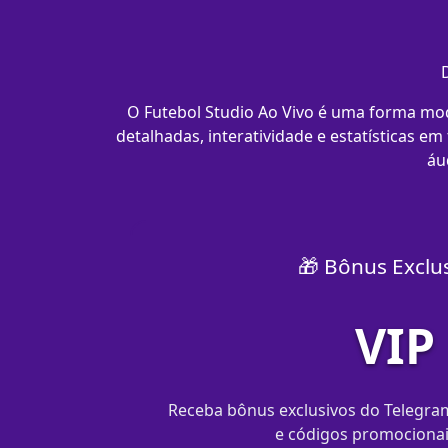
O Futebol Studio Ao Vivo é uma forma mod
detalhadas, interatividade e estatísticas 
áu
🎁 Bônus Exclu
VIP
Receba bônus exclusivos do Telegra
e códigos promocionai