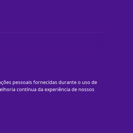
ções pessoais fornecidas durante o uso de
elhoria contínua da experiência de nossos