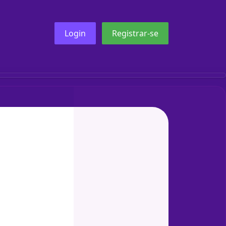
Login
Registrar-se