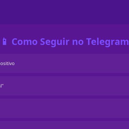
📱 Como Seguir no Telegram
ositivo
l"