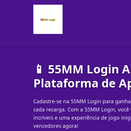
📱 55MM Login A
Plataforma de A
Cadastre-se na 55MM Login para ganha
cada recarga. Com a 55MM Login, você
incríveis e uma experiência de jogo inig
vencedores agora!