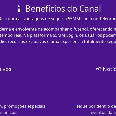
📱 Benefícios do Canal
Descubra as vantagens de seguir a 55MM Login no Telegra
erna e envolvente de acompanhar o futebol, oferecendo m
em tempo real. Na plataforma 55MM Login, os usuários podem
dio, recursos exclusivos e uma experiência totalmente segu
sivos
📢 Notí
m, promoções especiais
Fique por dentro d
s únicos!
eventos da 