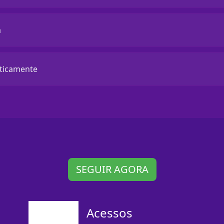
a
aticamente
SEGUIR AGORA
Acessos