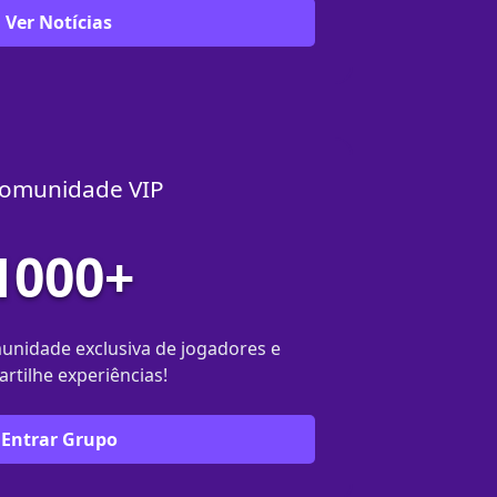
Ver Notícias
Comunidade VIP
1000+
unidade exclusiva de jogadores e
rtilhe experiências!
Entrar Grupo