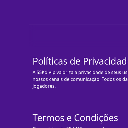
Políticas de Privacida
A 55Kd Vip valoriza a privacidade de seus 
nossos canais de comunicação. Todos os dad
jogadores.
Termos e Condições