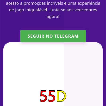
acesso a promoções incríveis e uma experiência
de jogo inigualável. Junte-se aos vencedores
agora!
SEGUIR NO TELEGRAM