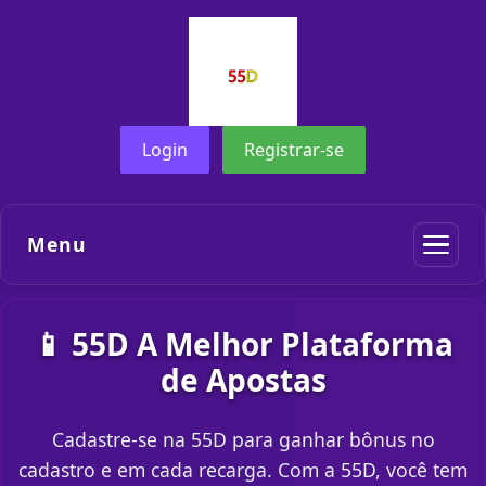
Login
Registrar-se
Menu
📱 55D A Melhor Plataforma
de Apostas
Cadastre-se na 55D para ganhar bônus no
cadastro e em cada recarga. Com a 55D, você tem