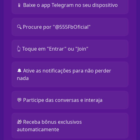
📱 Baixe o app Telegram no seu dispositivo
🔍 Procure por "@555FbOficial"
👆 Toque em "Entrar" ou "Join"
🔔 Ative as notificações para não perder
nada
💬 Participe das conversas e interaja
🎁 Receba bônus exclusivos
automaticamente