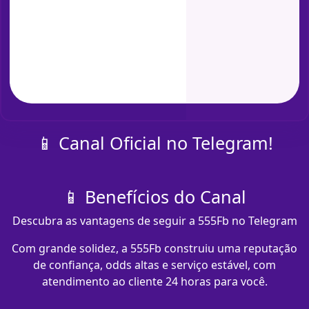
📱 Canal Oficial no Telegram!
📱 Benefícios do Canal
Descubra as vantagens de seguir a 555Fb no Telegram
Com grande solidez, a 555Fb construiu uma reputação
de confiança, odds altas e serviço estável, com
atendimento ao cliente 24 horas para você.