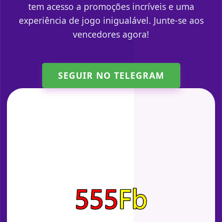
tem acesso a promoções incríveis e uma
experiência de jogo inigualável. Junte-se aos
vencedores agora!
SEGUIR NO TELEGRAM