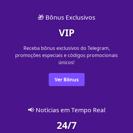
🎁 Bônus Exclusivos
VIP
Receba bônus exclusivos do Telegram,
promoções especiais e códigos promocionais
únicos!
Ver Bônus
📢 Notícias em Tempo Real
24/7