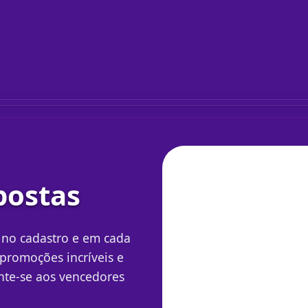
postas
 no cadastro e em cada
 promoções incríveis e
unte-se aos vencedores