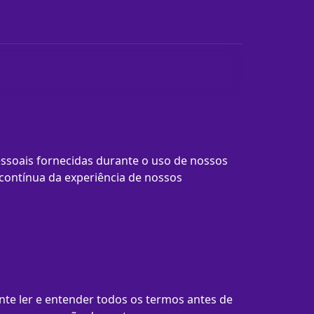
essoais fornecidas durante o uso de nossos
 contínua da experiência de nossos
nte ler e entender todos os termos antes de