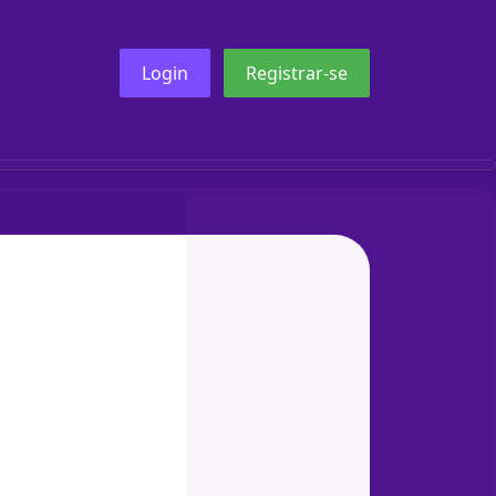
Login
Registrar-se