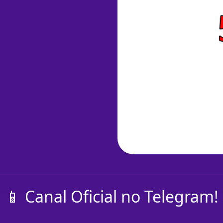
📱 Canal Oficial no Telegram!