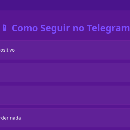
📱 Como Seguir no Telegram
ositivo
erder nada