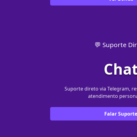
💬 Suporte Di
Cha
Suporte direto via Telegram, r
atendimento persona
Falar Suport