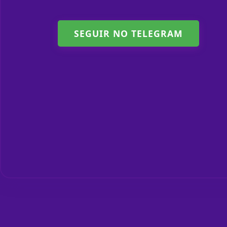
SEGUIR NO TELEGRAM