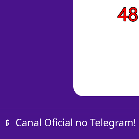
📱 Canal Oficial no Telegram!