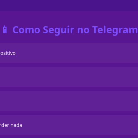
📱 Como Seguir no Telegram
ositivo
erder nada