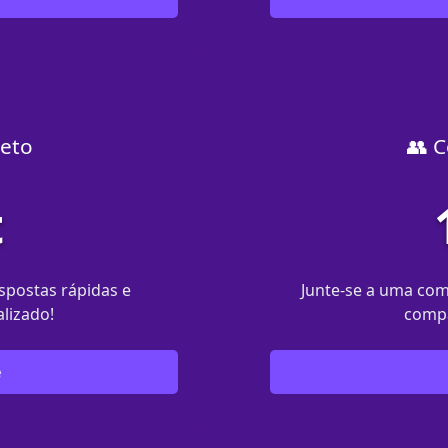
reto
👥 
t
espostas rápidas e
Junte-se a uma com
lizado!
compa
e