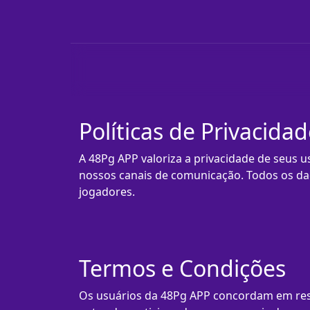
Políticas de Privacida
A 48Pg APP valoriza a privacidade de seus 
nossos canais de comunicação. Todos os dad
jogadores.
Termos e Condições
Os usuários da 48Pg APP concordam em resp