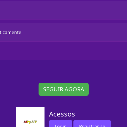
a
aticamente
SEGUIR AGORA
Acessos
Login
Registrar-se