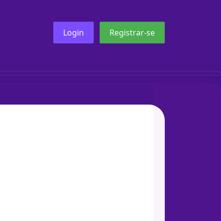
Login
Registrar-se