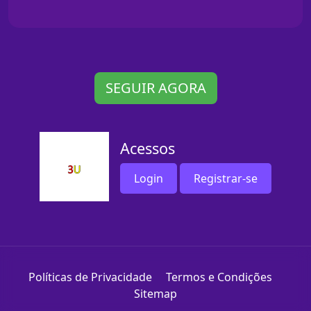
SEGUIR AGORA
Acessos
Login
Registrar-se
Políticas de Privacidade
Termos e Condições
Sitemap