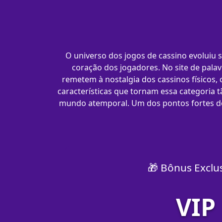
O universo dos jogos de cassino evoluiu 
coração dos jogadores. No site de palav
remetem à nostalgia dos cassinos físicos,
características que tornam essa categoria 
mundo atemporal. Um dos pontos fortes do 
🎁 Bônus Exclu
VIP