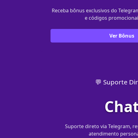
Receba bônus exclusivos do Telegra
e códigos promocionai
Ver Bônus
💬 Suporte Di
Cha
Suporte direto via Telegram, r
atendimento persona