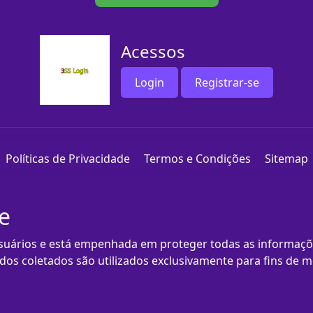
Acessos
Login
Registrar-se
Políticas de Privacidade
Termos e Condições
Sitemap
de
 usuários e está empenhada em proteger todas as informaçõ
os coletados são utilizados exclusivamente para fins de m