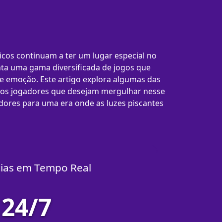
icos continuam a ter um lugar especial no
enta uma gama diversificada de jogos que
 e emoção. Este artigo explora algumas das
ra os jogadores que desejam mergulhar nesse
dores para uma era onde as luzes piscantes
cias em Tempo Real
24/7