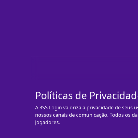
Políticas de Privacida
A 3SS Login valoriza a privacidade de seus
nossos canais de comunicação. Todos os dad
jogadores.