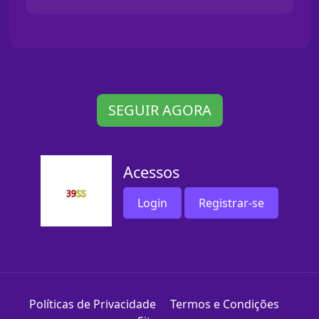
SEGUIR AGORA
Acessos
Login
Registrar-se
Políticas de Privacidade
Termos e Condições