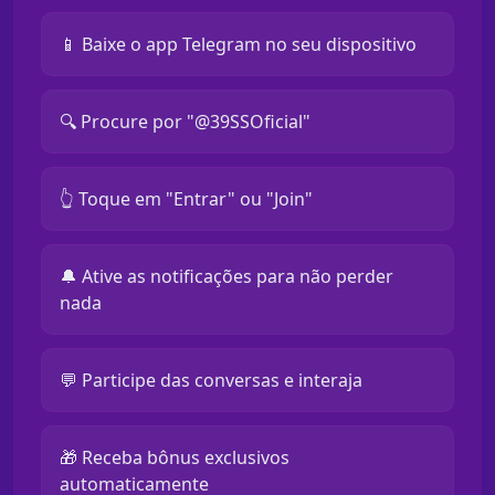
📱 Baixe o app Telegram no seu dispositivo
🔍 Procure por "@39SSOficial"
👆 Toque em "Entrar" ou "Join"
🔔 Ative as notificações para não perder
nada
💬 Participe das conversas e interaja
🎁 Receba bônus exclusivos
automaticamente