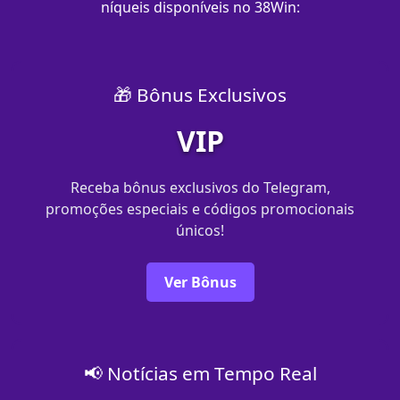
níqueis disponíveis no 38Win:
🎁 Bônus Exclusivos
VIP
Receba bônus exclusivos do Telegram,
promoções especiais e códigos promocionais
únicos!
Ver Bônus
📢 Notícias em Tempo Real