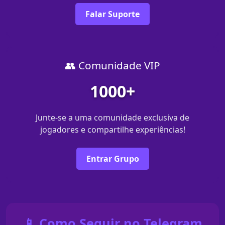
Falar Suporte
👥 Comunidade VIP
1000+
Junte-se a uma comunidade exclusiva de
jogadores e compartilhe experiências!
Entrar Grupo
📱 Como Seguir no Telegram