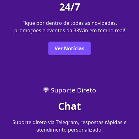
24/7
Fique por dentro de todas as novidades,
promoções e eventos da 38Win em tempo real!
Ver Notícias
💬 Suporte Direto
Chat
Suporte direto via Telegram, respostas rápidas e
atendimento personalizado!