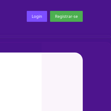
Login
Registrar-se