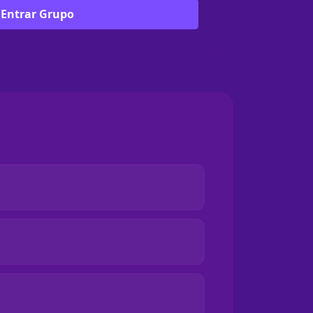
Entrar Grupo