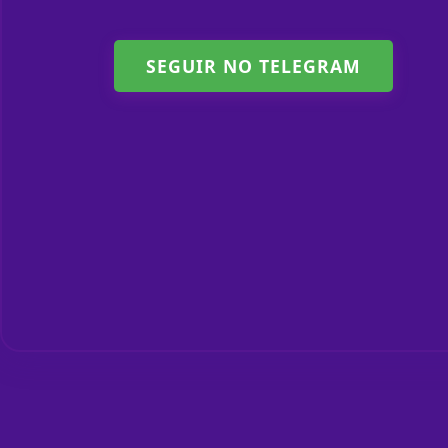
SEGUIR NO TELEGRAM