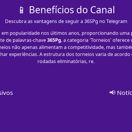
📱 Benefícios do Canal
Descubra as vantagens de seguir a 365Pg no Telegram
do em popularidade nos últimos anos, proporcionando uma 
ite de palavras-chave
365Pg
, a categoria 'Torneios' ofere
rneios não apenas alimentam a competitividade, mas tam
ar experiências. A estrutura dos torneios varia de acordo 
rodadas eliminatórias, re.
sivos
📢 Notí