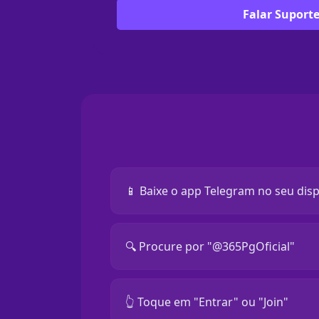
Falar Suport
📱 Baixe o app Telegram no seu disp
🔍 Procure por "@365PgOficial"
👆 Toque em "Entrar" ou "Join"