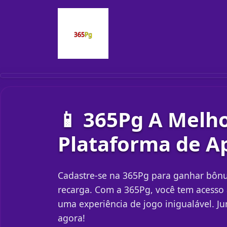
📱 365Pg A Melh
Plataforma de A
Cadastre-se na 365Pg para ganhar bônu
recarga. Com a 365Pg, você tem acesso 
uma experiência de jogo inigualável. J
agora!