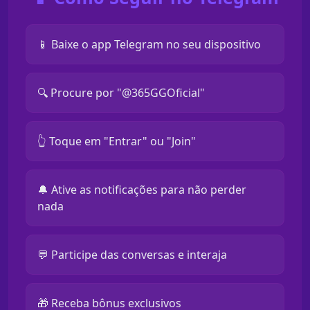
📱 Baixe o app Telegram no seu dispositivo
🔍 Procure por "@365GGOficial"
👆 Toque em "Entrar" ou "Join"
🔔 Ative as notificações para não perder
nada
💬 Participe das conversas e interaja
🎁 Receba bônus exclusivos