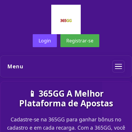
Login
Registrar-se
Menu
📱 365GG A Melhor
Plataforma de Apostas
Cadastre-se na 365GG para ganhar bônus no
cadastro e em cada recarga. Com a 365GG, você