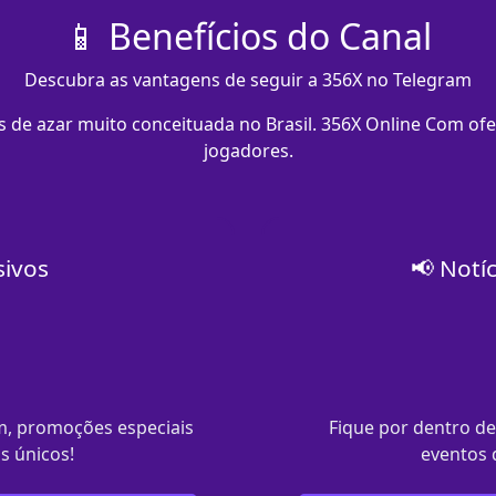
📱 Benefícios do Canal
Descubra as vantagens de seguir a 356X no Telegram
 de azar muito conceituada no Brasil. 356X Online Com of
jogadores.
sivos
📢 Notí
m, promoções especiais
Fique por dentro d
s únicos!
eventos 