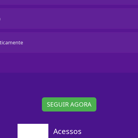
a
aticamente
SEGUIR AGORA
Acessos