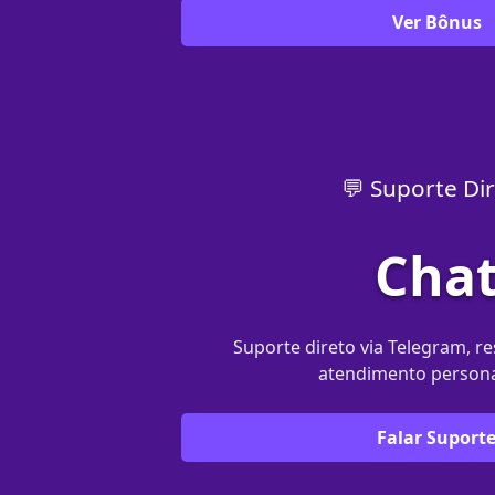
Ver Bônus
💬 Suporte Di
Cha
Suporte direto via Telegram, r
atendimento persona
Falar Suport