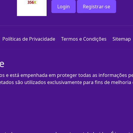
Login
Registrar-se
Políticas de Privacidade
Termos e Condições
Sitemap
de
rios e está empenhada em proteger todas as informações p
tados são utilizados exclusivamente para fins de melhoria