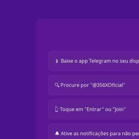
📱 Baixe o app Telegram no seu disp
🔍 Procure por "@356XOficial"
👆 Toque em "Entrar" ou "Join"
🔔 Ative as notificações para não p