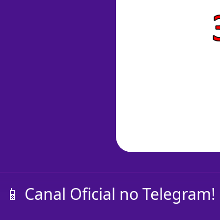
📱 Canal Oficial no Telegram!