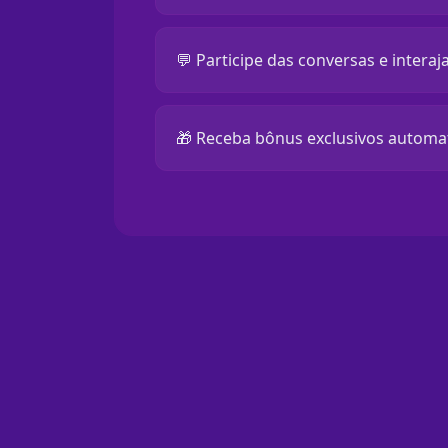
💬 Participe das conversas e interaj
🎁 Receba bônus exclusivos autom