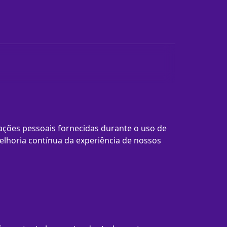
ações pessoais fornecidas durante o uso de
elhoria contínua da experiência de nossos