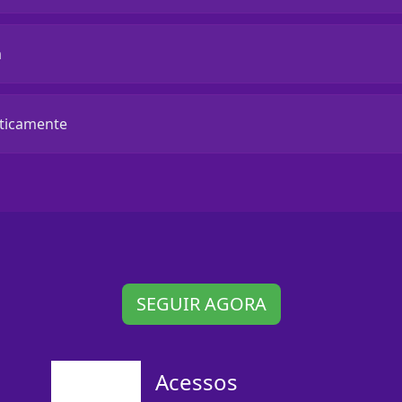
a
aticamente
SEGUIR AGORA
Acessos