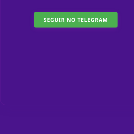
SEGUIR NO TELEGRAM