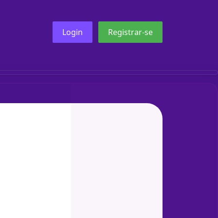
Login
Registrar-se