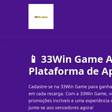
📱 33Win Game 
Plataforma de A
Cadastre-se na 33Win Game para ganha
em cada recarga. Com a 33Win Game, v
promoções incríveis e uma experiência d
Junte-se aos vencedores agora!