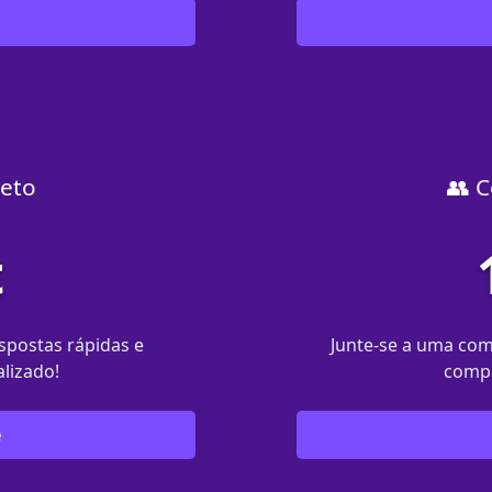
reto
👥 
t
espostas rápidas e
Junte-se a uma com
lizado!
compa
e