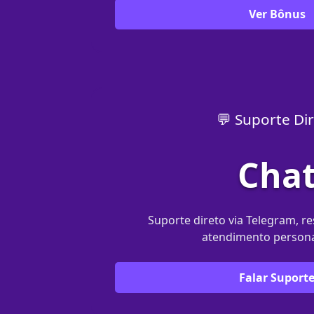
Ver Bônus
💬 Suporte Di
Cha
Suporte direto via Telegram, r
atendimento persona
Falar Suport