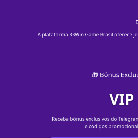
A plataforma 33Win Game Brasil oferece j
🎁 Bônus Exclu
VIP
Receba bônus exclusivos do Telegra
e códigos promocionai