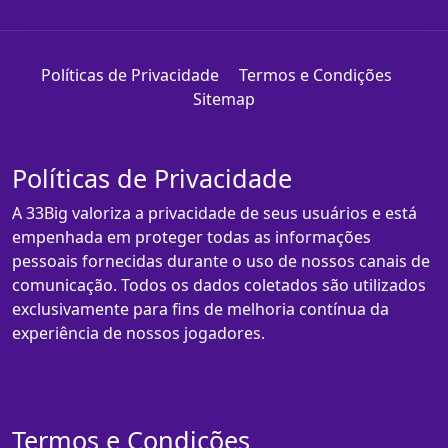
Políticas de Privacidade
Termos e Condições
Sitemap
Políticas de Privacidade
A 33Big valoriza a privacidade de seus usuários e está
empenhada em proteger todas as informações
pessoais fornecidas durante o uso de nossos canais de
comunicação. Todos os dados coletados são utilizados
exclusivamente para fins de melhoria contínua da
experiência de nossos jogadores.
Termos e Condições