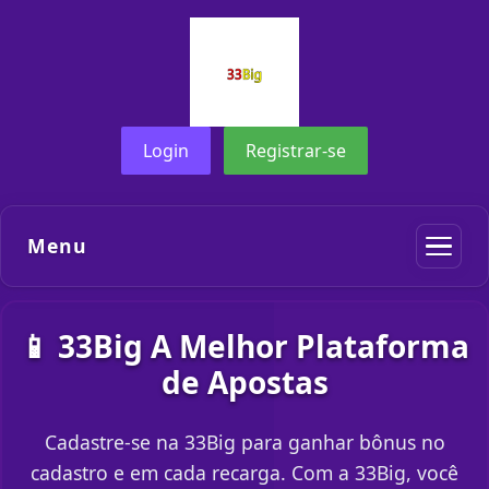
Login
Registrar-se
Menu
📱 33Big A Melhor Plataforma
de Apostas
Cadastre-se na 33Big para ganhar bônus no
cadastro e em cada recarga. Com a 33Big, você