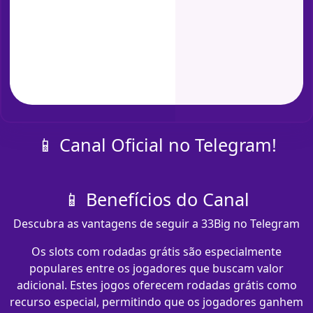
📱 Canal Oficial no Telegram!
📱 Benefícios do Canal
Descubra as vantagens de seguir a 33Big no Telegram
Os slots com rodadas grátis são especialmente
populares entre os jogadores que buscam valor
adicional. Estes jogos oferecem rodadas grátis como
recurso especial, permitindo que os jogadores ganhem