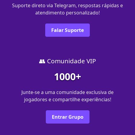
Suporte direto via Telegram, respostas rápidas e
atendimento personalizado!
Falar Suporte
👥 Comunidade VIP
1000+
Junte-se a uma comunidade exclusiva de
jogadores e compartilhe experiências!
Entrar Grupo