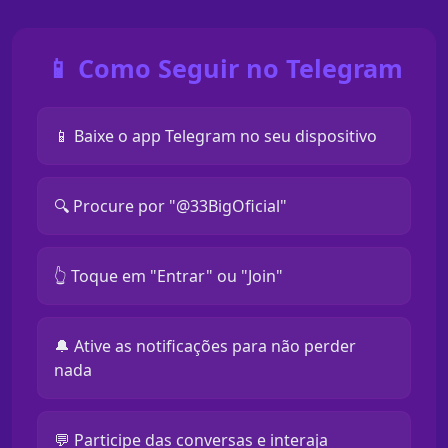
📱 Como Seguir no Telegram
📱 Baixe o app Telegram no seu dispositivo
🔍 Procure por "@33BigOficial"
👆 Toque em "Entrar" ou "Join"
🔔 Ative as notificações para não perder
nada
💬 Participe das conversas e interaja